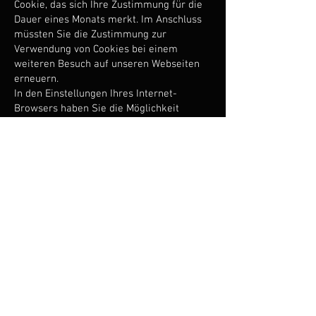
Cookie, das sich Ihre Zustimmung für die
Dauer eines Monats merkt. Im Anschluss
müssten Sie die Zustimmung zur
Verwendung von Cookies bei einem
weiteren Besuch auf unseren Webseiten
erneuern.
In den Einstellungen Ihres Internet-
Browsers haben Sie die Möglichkeit
sämtliche Browserdaten jederzeit zu
löschen oder den Browser so zu
konfigurieren, dass er beim Schliessen
diese automatisch löscht.
3. Sicherheit
Wir verpflichten uns zur Sicherheit Ihrer
personenbezogenen Daten. Wir ergreifen
geeignete Sicherheitsmaßnahmen, um
den Missbrauch und den unbefugten
Zugriff auf Ihre Daten zu verhindern.
4. Dienste von Drittanbietern