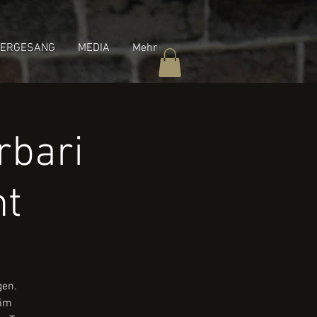
ERGESANG
MEDIA
Mehr
rbari
ht
gen.
 im