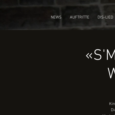
NEWS
AUFTRITTE
DIS-LIED
«S'M
W
Kin
Di