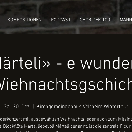
KOMPOSITIONEN
PODCAST
CHOR DER 100
MÄNN
ärteli» - e wunde
iehnachtsgschic
Sa., 20. Dez.
  |  
Kirchgemeindehaus Veltheim Winterthur
derkonzert mit ausgewählten Weihnachtslieder auch zum Mitsin
e Blockflöte Marta, liebevoll Märteli genannt, ist die zentrale Figur