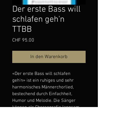
Der erste Bass will
schlafen geh'n
TTBB
Preis
CHF 95.00
In den Warenkorb
«Der erste Bass will schlafen 
geh'n» ist ein ruhiges und sehr 
harmonisches Männerchorlied, 
bestechend durch Einfachheit, 
Humor und Melodie. Die Sänger 
können als Choreografie langsam 
die Bühne verlassen. Als 
Schlussstück vom Konzert 
immer ein grosser Erfolg. 