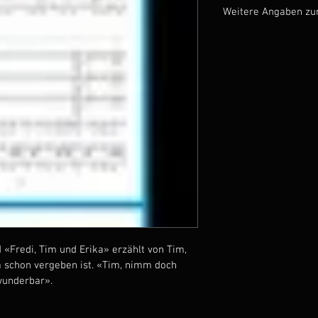
Weitere Angaben zu
Dauer: 2:50 Min.
Sprache: Schweizerde
Instrumentalbegleitung
T/M: David Lang
Mit dem Kauf der Kompo
- Chorauszug
- Partitur
«Fredi, Tim und Erika» erzählt von Tim, 
ka schon vergeben ist. «Tim, nimm doch 
wunderbar».  