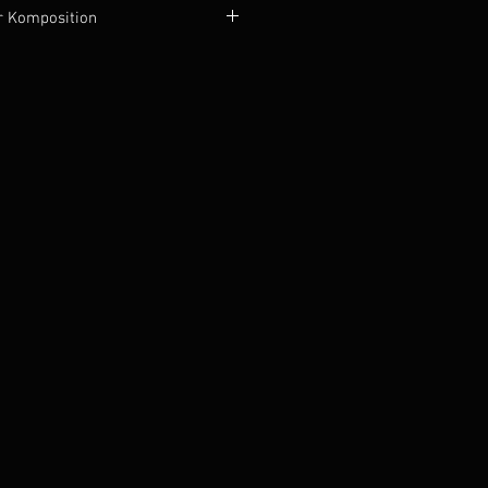
r Komposition
utsch
: Klavier ad libitum
sition erhalten Sie das Lied als: 