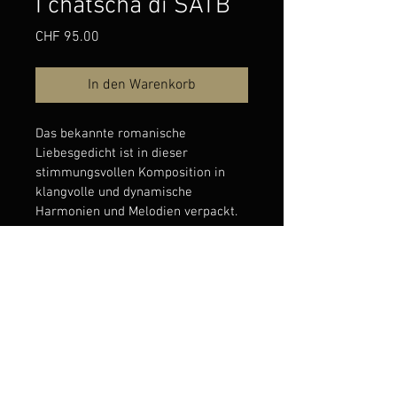
I chatscha di SATB
Preis
CHF 95.00
In den Warenkorb
Das bekannte romanische 
Liebesgedicht ist in dieser 
stimmungsvollen Komposition in 
klangvolle und dynamische 
Harmonien und Melodien verpackt.
Weitere Angaben zur
Komposition
Dauer: 2:30 Min.
Sprache: Romanisch
Text: Luisa Famos / Musik: David Lang