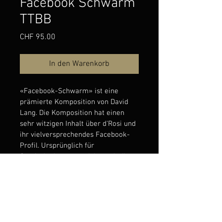
Facebook Schwarm
TTBB
Preis
CHF 95.00
In den Warenkorb
«Facebook-Schwarm» ist eine 
prämierte Komposition von David 
Lang. Die Komposition hat einen 
sehr witzigen Inhalt über d'Rosi und 
ihr vielversprechendes Facebook-
Profil. Ursprünglich für 
Gemischtchor, verspricht auch die 
Männerchor-Variante viel Spass und 
Witz!
Weitere Angaben zur
Komposition