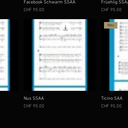
Facebook Schwarm SSAA
Früehlig SSA
Preis
Preis
CHF 95.00
CHF 95.00
Neu
Nus SSAA
Ticino SAA
Preis
Preis
CHF 95.00
CHF 95.00